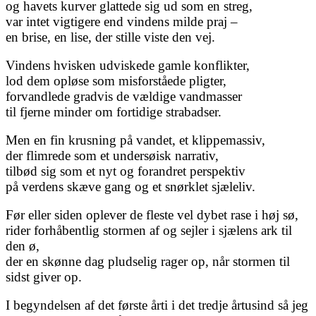
og havets kurver glattede sig ud som en streg,
var intet vigtigere end vindens milde praj –
en brise, en lise, der stille viste den vej.
Vindens hvisken udviskede gamle konflikter,
lod dem opløse som misforståede pligter,
forvandlede gradvis de vældige vandmasser
til fjerne minder om fortidige strabadser.
Men en fin krusning på vandet, et klippemassiv,
der flimrede som et undersøisk narrativ,
tilbød sig som et nyt og forandret perspektiv
på verdens skæve gang og et snørklet sjæleliv.
Før eller siden oplever de fleste vel dybet rase i høj sø,
rider forhåbentlig stormen af og sejler i sjælens ark til
den ø,
der en skønne dag pludselig rager op, når stormen til
sidst giver op.
I begyndelsen af det første årti i det tredje årtusind så jeg