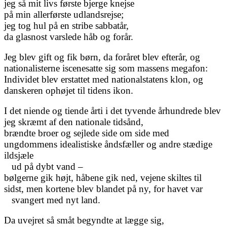
jeg så mit livs første bjerge knejse
på min allerførste udlandsrejse;
jeg tog hul på en stribe sabbatår,
da glasnost varslede håb og forår.
Jeg blev gift og fik børn, da foråret blev efterår, og
nationalisterne iscenesatte sig som massens megafon:
Individet blev erstattet med nationalstatens klon, og
danskeren ophøjet til tidens ikon.
I det niende og tiende årti i det tyvende århundrede blev
jeg skræmt af den nationale tidsånd,
brændte broer og sejlede side om side med
ungdommens idealistiske åndsfæller og andre stædige
ildsjæle
ud på dybt vand –
bølgerne gik højt, håbene gik ned, vejene skiltes til
sidst, men kortene blev blandet på ny, for havet var
svangert med nyt land.
Da uvejret så småt begyndte at lægge sig,