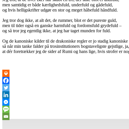
men samtidig er både kærlighedsfuld, underfuld og gådefuld,
og hvis helligskrifter udgør en stor og meget håbefuld håndfuld.
Jeg tror dog ikke, at alt det, de rummer, blot er det pureste guld,
men til tider også en ganske harmfuld og fordomsfuld grydefuld –
og så tror jeg egentlig ikke, at jeg har taget munden for fuld.
Og de kanoniske kilder til de drakoniske regler er jo stadig kanoniske
så når min tanke falder på trosinstitutioners bogstaveligste gejstlige, ja
at dér foretrækker jeg de sider af Rumi og hans lige, hvis strofer er 