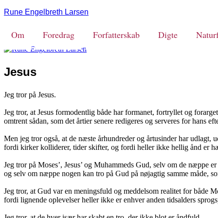
Rune Engelbreth Larsen
Om
Foredrag
Forfatterskab
Digte
Naturf
Jesus
Jeg tror på Jesus.
Jeg tror, at Jesus formodentlig både har formanet, fortryllet og forarget
omtrent sådan, som det årtier senere redigeres og serveres for hans efte
Men jeg tror også, at de næste århundreder og årtusinder har udlagt, ud
fordi kirker kolliderer, tider skifter, og fordi heller ikke hellig ånd er
Jeg tror på Moses’, Jesus’ og Muhammeds Gud, selv om de næppe er 
og selv om næppe nogen kan tro på Gud på nøjagtig samme måde, s
Jeg tror, at Gud var en meningsfuld og meddelsom realitet for både
fordi lignende oplevelser heller ikke er enhver anden tidsalders sprog
Jeg tror, at de hver især har skabt en tro, der ikke blot er åndfuld,