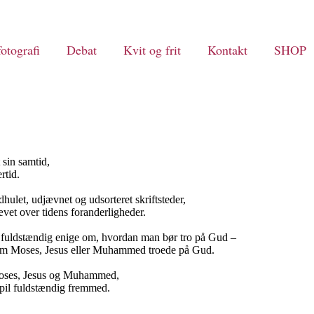
otografi
Debat
Kvit og frit
Kontakt
SHOP
 sin samtid,
rtid.
hulet, udjævnet og udsorteret skriftsteder,
 hævet over tidens foranderligheder.
fuldstændig enige om, hvordan man bør tro på Gud –
om Moses, Jesus eller Muhammed troede på Gud.
 Moses, Jesus og Muhammed,
spil fuldstændig fremmed.