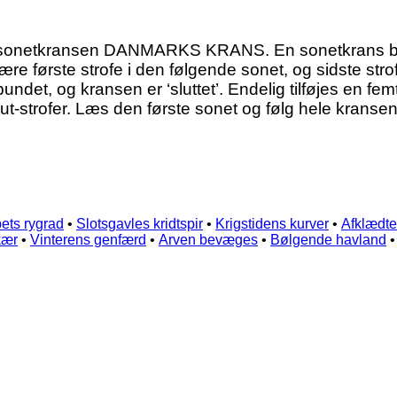
tkransen DANMARKS KRANS. En sonetkrans består a
 være første strofe i den følgende sonet, og sidste str
bundet, og kransen er ‘sluttet’. Endelig tilføjes en 
ut-strofer. Læs den første sonet og følg hele kransen
ets rygrad
•
Slotsgavles kridtspir
•
Krigstidens kurver
•
Afklædte
kær
•
Vinterens genfærd
•
Arven bevæges
•
Bølgende havland