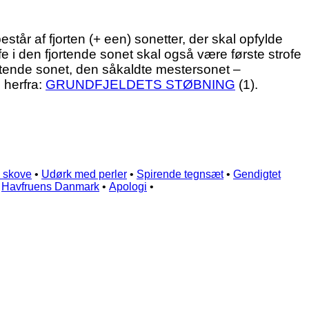
f fjorten (+ een) sonetter, der skal opfylde
ofe i den fjortende sonet skal også være første strofe
femtende sonet, den såkaldte mestersonet –
 herfra:
GRUNDFJELDETS STØBNING
(1).
 skove
•
Udørk med perler
•
Spirende tegnsæt
•
Gendigtet
•
Havfruens Danmark
•
Apologi
•