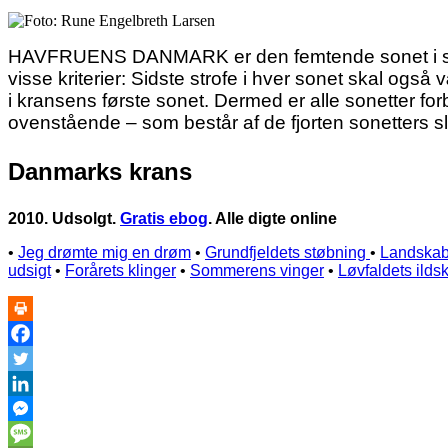
HAVFRUENS DANMARK er den femtende sonet i sone
visse kriterier: Sidste strofe i hver sonet skal også
i kransens første sonet. Dermed er alle sonetter for
ovenstående – som består af de fjorten sonetters sl
Danmarks krans
2010. Udsolgt.
Gratis ebog
. Alle digte online
•
Jeg drømte mig en drøm
•
Grundfjeldets støbning
•
Landskab
udsigt
•
Forårets klinger
•
Sommerens vinger
•
Løvfaldets ilds