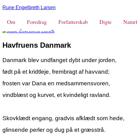
Rune Engelbreth Larsen
Om
Foredrag
Forfatterskab
Digte
Naturf
Havfruens Danmark
Danmark blev undfanget dybt under jorden,
født på et kridtleje, frembragt af havvand;
frosten var Dana en medsammensvoren,
vindblæst og kurvet, et kvindeligt ravland.
Skovklædt engang, gradvis afklædt som hede,
glinsende perler og dug på et græsstrå.